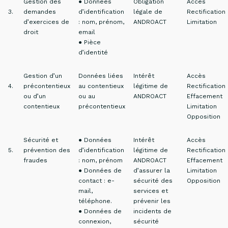
Gestion des
● Données
Obligation
Accès
3.
demandes
d’identification
légale de
Rectification
d’exercices de
: nom, prénom,
ANDROACT
Limitation
droit
email
● Pièce
d’identité
Gestion d’un
Données liées
Intérêt
Accès
4.
précontentieux
au contentieux
légitime de
Rectification
ou d’un
ou au
ANDROACT
Effacement
contentieux
précontentieux
Limitation
Opposition
Sécurité et
● Données
Intérêt
Accès
5.
prévention des
d’identification
légitime de
Rectification
fraudes
: nom, prénom
ANDROACT
Effacement
● Données de
d’assurer la
Limitation
contact : e-
sécurité des
Opposition
mail,
services et
téléphone.
prévenir les
● Données de
incidents de
connexion,
sécurité