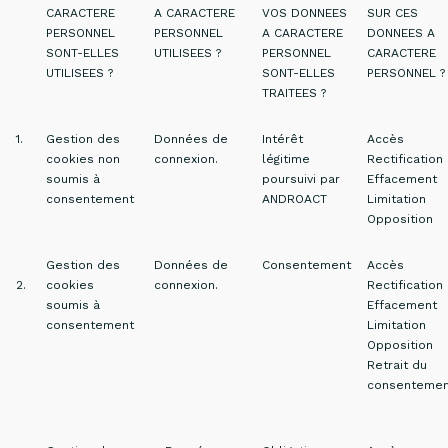
CARACTERE
A CARACTERE
VOS DONNEES
SUR CES
PERSONNEL
PERSONNEL
A CARACTERE
DONNEES A
SONT-ELLES
UTILISEES ?
PERSONNEL
CARACTERE
UTILISEES ?
SONT-ELLES
PERSONNEL ?
TRAITEES ?
1.
Gestion des
Données de
Intérêt
Accès
cookies non
connexion.
légitime
Rectification
soumis à
poursuivi par
Effacement
consentement
ANDROACT
Limitation
Opposition
Gestion des
Données de
Consentement
Accès
2.
cookies
connexion.
Rectification
soumis à
Effacement
consentement
Limitation
Opposition
Retrait du
consentemen